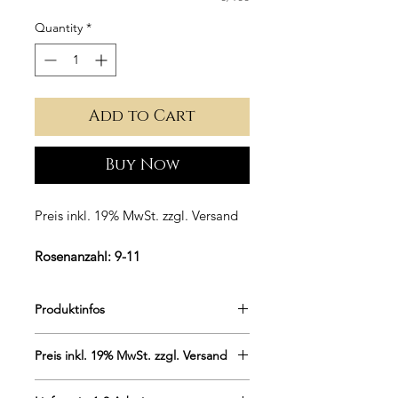
Quantity
*
Add to Cart
Buy Now
Preis inkl. 19% MwSt. zzgl. Versand
Rosenanzahl: 9-11
Boxenmaße:
16cm Durchmesser
Produktinfos
Runde Flowerbox schlicht und in
Preis inkl. 19% MwSt. zzgl. Versand
Edel-Weiß.
Plain Collection Flowerbox ist das