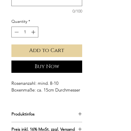
0/100
Quantity
*
Add to Cart
Buy Now
Rosenanzahl: mind. 8-10
Boxenmaße:
ca. 15cm Durchmesser
Produktinfos
Runde Rosebox aus edlem Samt in
Preis inkl. 16% MwSt. zzgl. Versand
Rot.