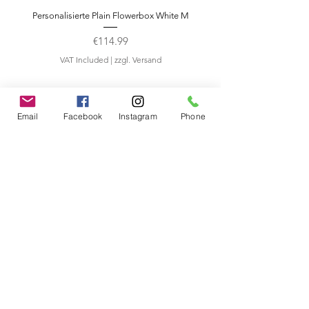
kreiert.Sonderwünsche gerne auf
Personalisierte Plain Flowerbox White M
Teddybär Rosengesch
Anfrage.
Price
€114.99
VAT Included
|
zzgl. Versand
VAT Included
Email
Facebook
Instagram
Phone
Follow us
Kontakt
A Luxury Flowerbox Frankfurt
Odenwaldring 70